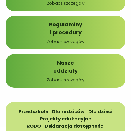
Zobacz szczegóły
Regulaminy
i procedury
Zobacz szczegóły
Nasze
oddziały
Zobacz szczegóły
Przedszkole
Dla rodziców
Dla dzieci
Projekty edukacyjne
RODO
Deklaracja dostępności